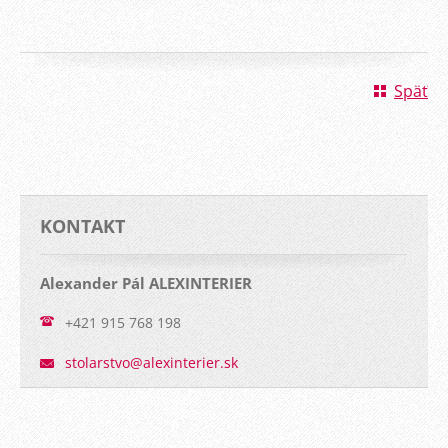
Späť
KONTAKT
Alexander Pál ALEXINTERIER
+421 915 768 198
stolarst
vo@alexi
nterier.
sk