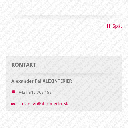
Späť
KONTAKT
Alexander Pál ALEXINTERIER
+421 915 768 198
stolarst
vo@alexi
nterier.
sk