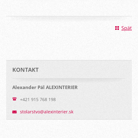
Späť
KONTAKT
Alexander Pál ALEXINTERIER
+421 915 768 198
stolarst
vo@alexi
nterier.
sk