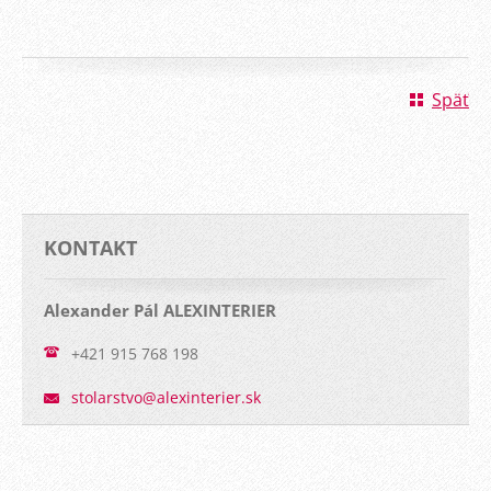
Späť
KONTAKT
Alexander Pál ALEXINTERIER
+421 915 768 198
stolarst
vo@alexi
nterier.
sk