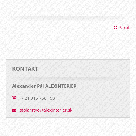
Späť
KONTAKT
Alexander Pál ALEXINTERIER
+421 915 768 198
stolarst
vo@alexi
nterier.
sk