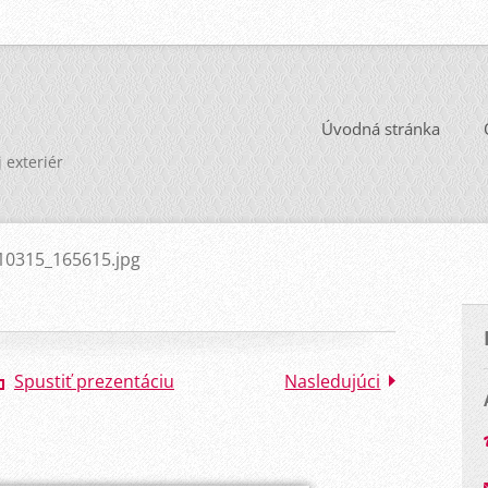
Úvodná stránka
j exteriér
10315_165615.jpg
Spustiť prezentáciu
Nasledujúci