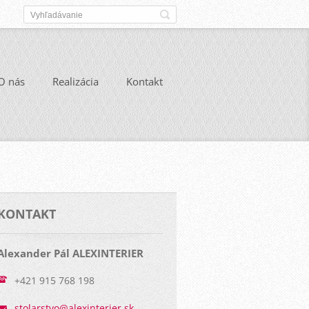
O nás
Realizácia
Kontakt
KONTAKT
Alexander Pál ALEXINTERIER
+421 915 768 198
stolarst
vo@alexi
nterier.
sk