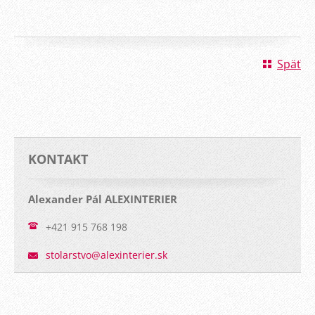
Späť
KONTAKT
Alexander Pál ALEXINTERIER
+421 915 768 198
stolarst
vo@alexi
nterier.
sk