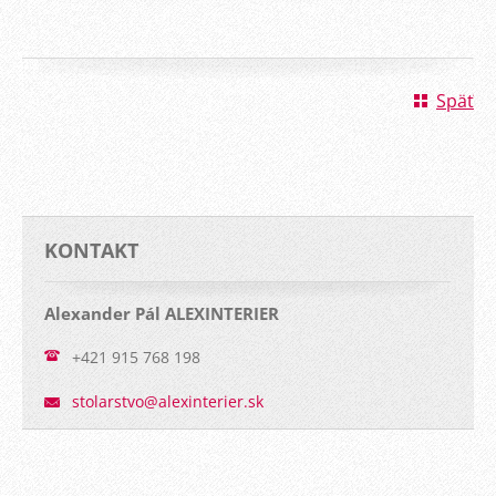
Späť
KONTAKT
Alexander Pál ALEXINTERIER
+421 915 768 198
stolarst
vo@alexi
nterier.
sk