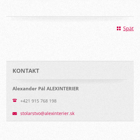
Späť
KONTAKT
Alexander Pál ALEXINTERIER
+421 915 768 198
stolarst
vo@alexi
nterier.
sk