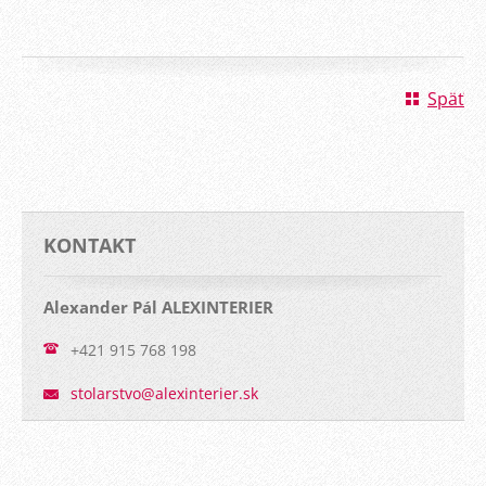
Späť
KONTAKT
Alexander Pál ALEXINTERIER
+421 915 768 198
stolarst
vo@alexi
nterier.
sk