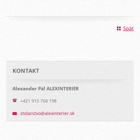
Späť
KONTAKT
Alexander Pál ALEXINTERIER
+421 915 768 198
stolarst
vo@alexi
nterier.
sk