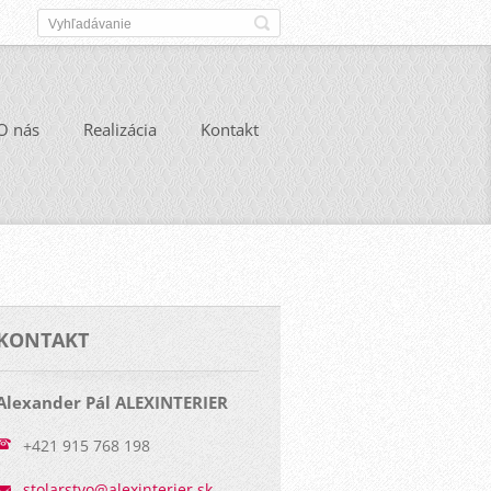
O nás
Realizácia
Kontakt
KONTAKT
Alexander Pál ALEXINTERIER
+421 915 768 198
stolarst
vo@alexi
nterier.
sk