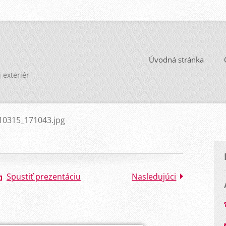
Úvodná stránka
j exteriér
10315_171043.jpg
Spustiť prezentáciu
Nasledujúci