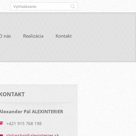
O nás
Realizácia
Kontakt
KONTAKT
Alexander Pál ALEXINTERIER
+421 915 768 198
stolarst
vo@alexi
nterier.
sk