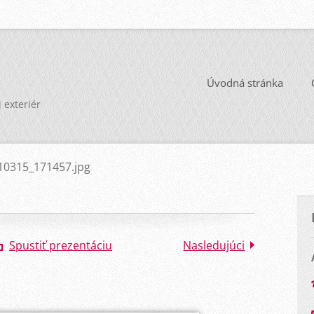
Úvodná stránka
j exteriér
10315_171457.jpg
Spustiť prezentáciu
Nasledujúci