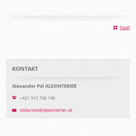
Späť
KONTAKT
Alexander Pál ALEXINTERIER
+421 915 768 198
stolarst
vo@alexi
nterier.
sk