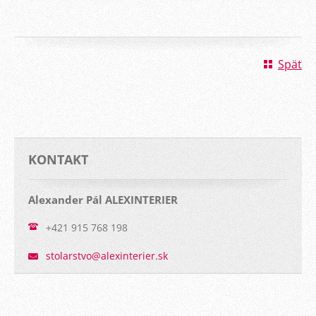
Späť
KONTAKT
Alexander Pál ALEXINTERIER
+421 915 768 198
stolarst
vo@alexi
nterier.
sk