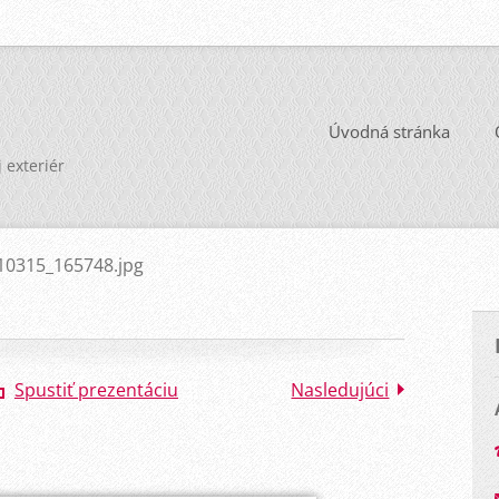
Úvodná stránka
j exteriér
10315_165748.jpg
Spustiť prezentáciu
Nasledujúci