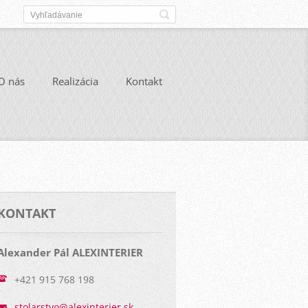
O nás
Realizácia
Kontakt
KONTAKT
Alexander Pál ALEXINTERIER
+421 915 768 198
stolarst
vo@alexi
nterier.
sk