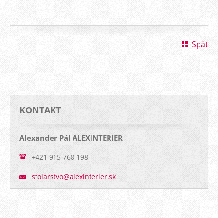
Späť
KONTAKT
Alexander Pál ALEXINTERIER
+421 915 768 198
stolarst
vo@alexi
nterier.
sk