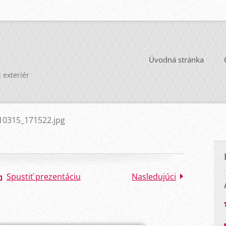
Úvodná stránka
j exteriér
10315_171522.jpg
Spustiť prezentáciu
Nasledujúci