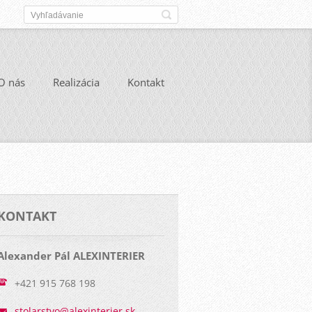
O nás
Realizácia
Kontakt
KONTAKT
Alexander Pál ALEXINTERIER
+421 915 768 198
stolarst
vo@alexi
nterier.
sk