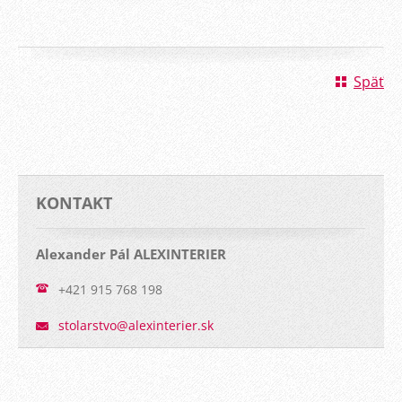
Späť
KONTAKT
Alexander Pál ALEXINTERIER
+421 915 768 198
stolarst
vo@alexi
nterier.
sk