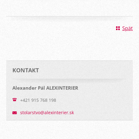
Späť
KONTAKT
Alexander Pál ALEXINTERIER
+421 915 768 198
stolarst
vo@alexi
nterier.
sk